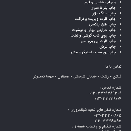
و چاپ شاسی و فوم
چاپ بنر ۵ متری
چاپ سنگ مزار
چاپ کارت ویزیت و تراکت
چاپ طاق پلکسی
چاپ حرارتی لیوان و تیشرت
چاپ روی قاب گوشی و تبلت
چاپ کارت پی وی سی
چاپ فرش
چاپ برچسب ، استیکر و مش
تماس با ما
گیلان - رشت - خیابان شریعتی - صیقلان - مهسا کامپیوتر
شماره تماس :
013-33263893-6
013-33239004
شماره‌ تلفن‌های شعبه‌ شبانه‌روزی :
013-33360865
013-33360095
شماره تلگرام و واتساپ شعبه 1 :